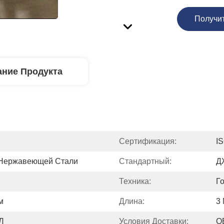
Получи
ние Продукта
Сертификация:
I
 Нержавеющей Стали
Стандартный:
Д
Техника:
Г
м
Длина:
3
Л
Условия Доставки:
О