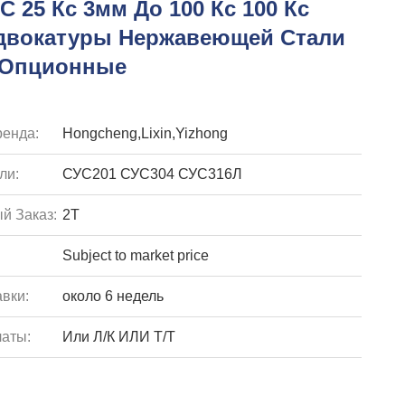
С 25 Кс 3мм До 100 Кс 100 Кс
двокатуры Нержавеющей Стали
а Опционные
енда:
Hongcheng,Lixin,Yizhong
ли:
СУС201 СУС304 СУС316Л
й Заказ:
2Т
Subject to market price
вки:
около 6 недель
аты:
Или Л/К ИЛИ Т/Т