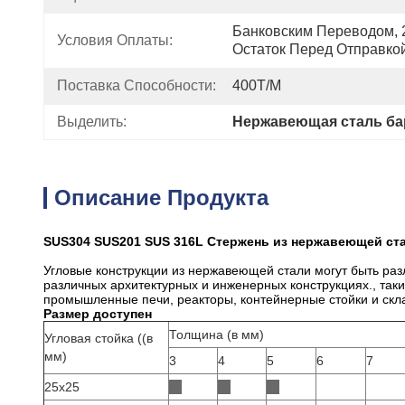
Банковским Переводом, 2
Условия Оплаты:
Остаток Перед Отправко
Поставка Способности:
400T/M
Выделить:
Нержавеющая сталь ба
Описание Продукта
SUS304 SUS201 SUS 316L Стержень из нержавеющей ст
Угловые конструкции из нержавеющей стали могут быть раз
различных архитектурных и инженерных конструкциях., так
промышленные печи, реакторы, контейнерные стойки и скла
Размер доступен
Толщина (в мм)
Угловая стойка ((в
мм)
3
4
5
6
7
25х25