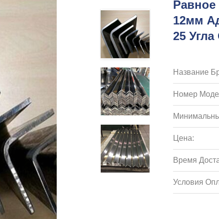
Равное 
12мм А
25 Угл
Название Бр
Номер Моде
Минимальны
Цена:
Время Доста
Условия Опл