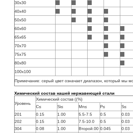
30х30
40х40
50х50
60х60
65х65
70х70
75х75
80х80
100х100
Примечание: серый цвет означает диапазон, который мы 
Химический состав нашей нержавеющей стали
Химический состав ((%)
Уровень
C≤
Si≤
Mn≤
P≤
S≤
201
0.15
1.00
5.5-7.5
0.5
0.03
202
0.15
1.00
7.5-10.0
0.5
0.03
304
0.08
1.00
Второй.00
0.045
0.03