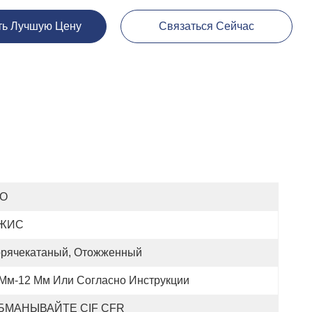
ть Лучшую Цену
Связаться Сейчас
SO
ЖИС
орячекатаный, Отожженный
 Мм-12 Мм Или Согласно Инструкции
БМАНЫВАЙТЕ CIF CFR