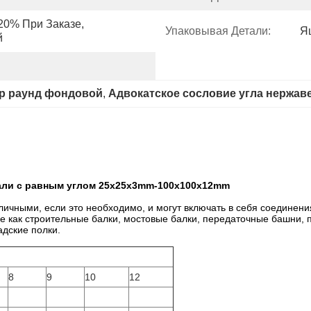
0% При Заказе, 
Упаковывая Детали:
Я
й
р раунд фондовой
, 
Адвокатское сословие угла нержав
али с равным углом 25x25x3mm-100x100x12mm
личными, если это необходимо, и могут включать в себя соединен
ие как строительные балки, мостовые балки, передаточные башни
дские полки.
8
9
10
12