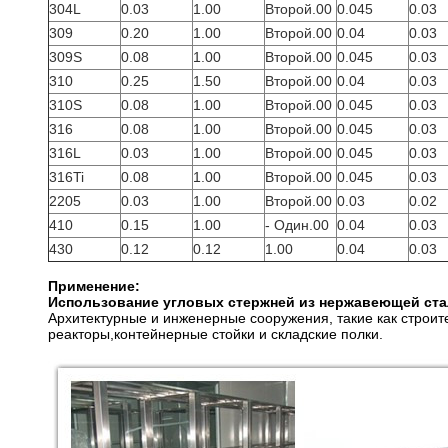
304L
0.03
1.00
Второй.00
0.045
0.03
309
0.20
1.00
Второй.00
0.04
0.03
309S
0.08
1.00
Второй.00
0.045
0.03
310
0.25
1.50
Второй.00
0.04
0.03
310S
0.08
1.00
Второй.00
0.045
0.03
316
0.08
1.00
Второй.00
0.045
0.03
316L
0.03
1.00
Второй.00
0.045
0.03
316Ti
0.08
1.00
Второй.00
0.045
0.03
2205
0.03
1.00
Второй.00
0.03
0.02
410
0.15
1.00
- Один.00
0.04
0.03
430
0.12
0.12
1.00
0.04
0.03
Применение:
Использование угловых стержней из нержавеющей ста
Архитектурные и инженерные сооружения, такие как строи
реакторы,контейнерные стойки и складские полки.