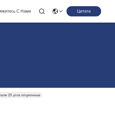
яжитесь С Нами
Цитата
тали 25 угла опционные