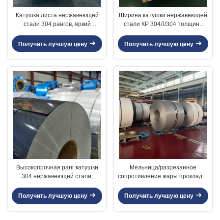
Катушка листа нержавеющей
Ширина катушки нержавеющей
стали 304 рангов, яркий
стали КР 304Л/304 толщина
поверхностный крен листа
600 до 1320мм 0,3 до 5.0мм
холоднокатаной стали
Получить лучшую цену
Получить лучшую цену
Высокопрочная ранг катушки
Мельница/разрезанное
304 нержавеющей стали,
сопротивление жары прокладок
катушка СУС304 свернутая Дж1
катушки нержавеющей стали
стальная
края 304 хорошее
Получить лучшую цену
Получить лучшую цену