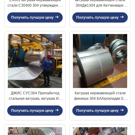
стали С30400 304 утверждение
304Дж1304 для Китченваре/
ширины ИСО9001 1000мм до
индустрии Фамасеутикальс
1550мм
Получить лучшую цену
Получить лучшую цену
ДЖИС СУС304 Препайнтед
Катушка нержавеющей стали
стальная катушка, катушка ИД
финиша 304 БА/прокладки 0,1
катушки 508/610мм покрытая
до 2.0мм свертывают спиралью
цветом стальная
толщину
Получить лучшую цену
Получить лучшую цену