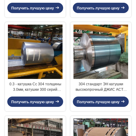
катушка разреза нержавеющей
покрашенная стальная катушка
стали 304
для общего назначения
Получить лучшую цену
Получить лучшую цену
0.3 - катушка Сс 304 толщины
304 стандарт ЭН катушки
3.0мм, катушки 300 серий
высокопрочный ДЖИС АСТМ
холоднопрокатные
нержавеющей стали покрытый
нержавеющей сталью
цветом
Получить лучшую цену
Получить лучшую цену