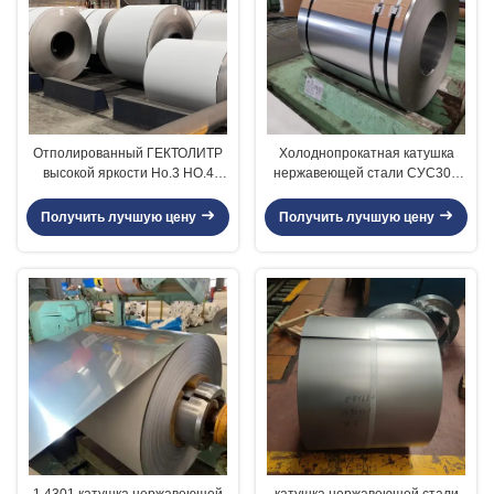
Отполированный ГЕКТОЛИТР
Холоднопрокатная катушка
высокой яркости Но.3 НО.4
нержавеющей стали СУС304
катушки нержавеющей стали
ИД толщины 508 0,3 до
финиша 304
3.0мм/610мм
Получить лучшую цену
Получить лучшую цену
1,4301 катушка нержавеющей
катушка нержавеющей стали