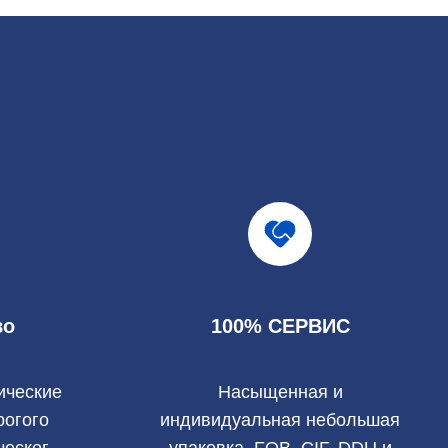
во
100% СЕРВИС
ические
Насыщенная и
рогого
индивидуальная небольшая
ческого
упаковка, FOB, CIF, DDU и