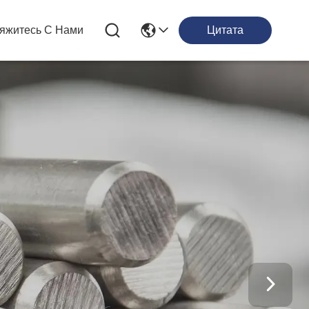
яжитесь С Нами
Цитата