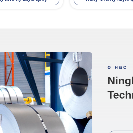
о нас
Ning
Tech