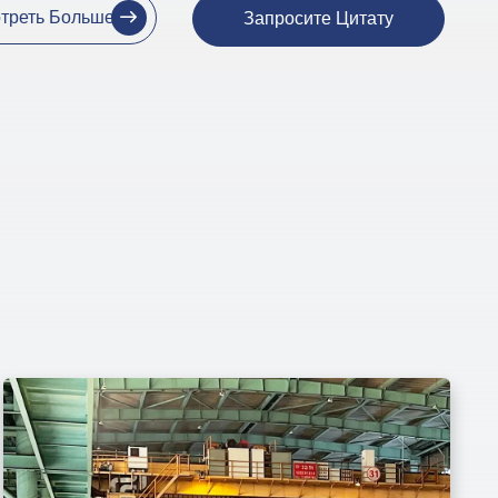
треть Больше
Запросите Цитату