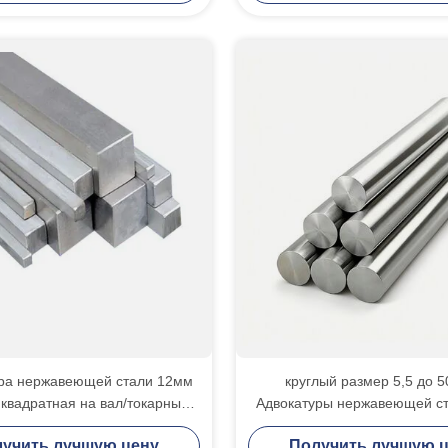
ра нержавеющей стали 12мм
круглый размер 5,5 до 
квадратная на вал/токарный
Адвокатуры нержавеющей с
анок длина 2м до 6.5м
подгонянные длин
учить лучшую цену
Получить лучшую 