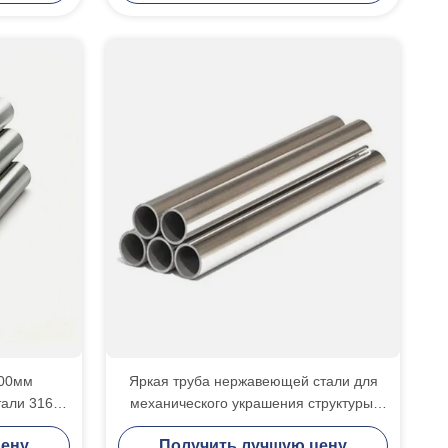
500мм
Яркая труба нержавеющей стали для
тали 316Л
механического украшения структуры/
а
здания
цену
Получить лучшую цену