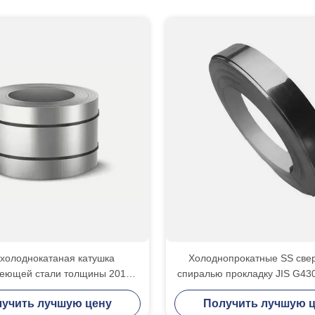
- холоднокатаная катушка
Холоднопрокатные SS све
еющей стали толщины 201
спиралью прокладку JIS G43
3.0мм
нержавеющей стали 321
учить лучшую цену
Получить лучшую 