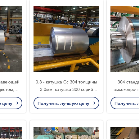
ржавеющей
0.3 - катушка Сс 304 толщины
304 станд
цветом,
3.0мм, катушки 300 серий
высокопро
ая катушка
холоднопрокатные
нержавеющей
ю цену
Получить лучшую цену
Получить 
ачения
нержавеющей сталью
ц