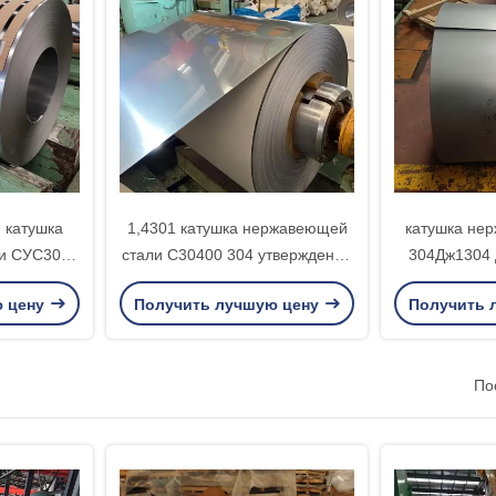
 катушка
1,4301 катушка нержавеющей
катушка не
и СУС304
стали С30400 304 утверждение
304Дж1304 
0,3 до
ширины ИСО9001 1000мм до
индустрии 
ю цену
Получить лучшую цену
Получить 
мм
1550мм
По