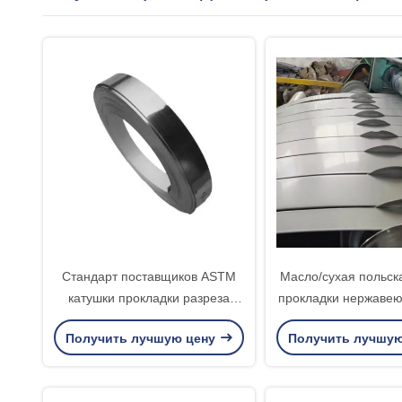
Стандарт поставщиков ASTM
Масло/сухая польск
катушки прокладки разреза
прокладки нержаве
нержавеющей стали SS 304
для промышлен
Получить лучшую цену
Получить лучшу
финиша БА
медицинских инст