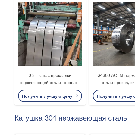
0.3 - запас прокладки
КР 300 АСТМ нер
нержавеющей стали толщины
стали прокладки
3.0мм, катушка нержавеющей
коррозионной усто
Получить лучшую цену
Получить лучшу
стали СУС301
катушки силь
Катушка 304 нержавеющая сталь