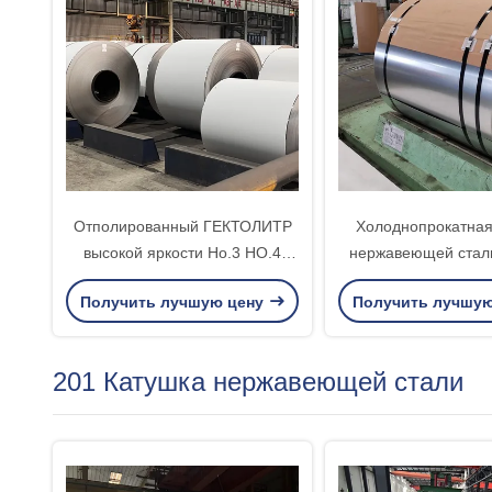
Отполированный ГЕКТОЛИТР
Холоднопрокатная
высокой яркости Но.3 НО.4
нержавеющей стал
катушки нержавеющей стали
ИД толщины 508 
Получить лучшую цену
Получить лучшу
финиша 304
3.0мм/610
201 Катушка нержавеющей стали