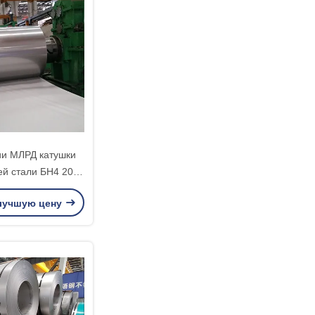
ии МЛРД катушки
й стали БН4 201
стенитовое сырье
лучшую цену