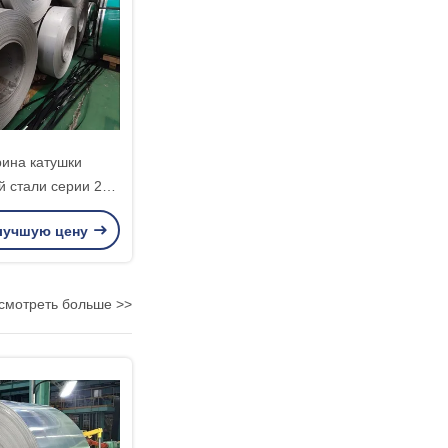
ина катушки
 стали серии 201
е ИСО14001 1000
лучшую цену
 1550мм
смотреть больше >>