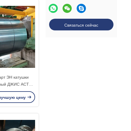
Нержавеющий OEM продукта
Связаться сейчас
арт ЭН катушки
чный ДЖИС АСТМ
 стали покрытый
лучшую цену
ветом