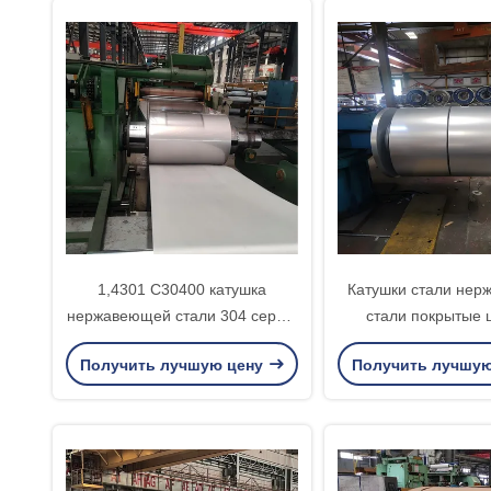
1,4301 С30400 катушка
Катушки стали не
нержавеющей стали 304 серий,
стали покрытые 
катушка разреза нержавеющей
покрашенная стальн
Получить лучшую цену
Получить лучшу
стали 304
для общего назн