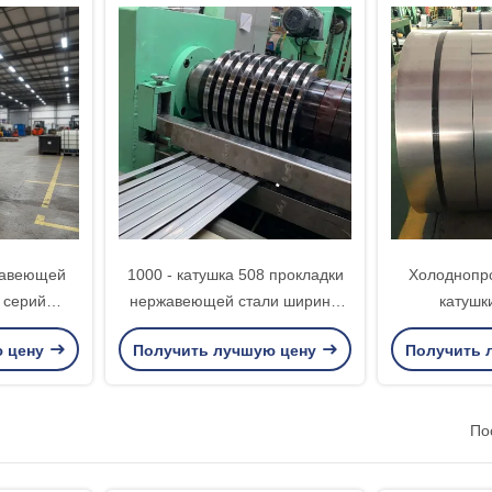
жавеющей
1000 - катушка 508 прокладки
Холоднопр
 серий
нержавеющей стали ширины
катушк
йчивости
1550мм/610мм свертывает
нержавеюще
ю цену
Получить лучшую цену
Получить 
ной
спиралью вес
20 до 1250
По