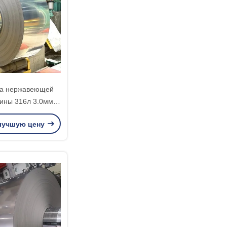
шка нержавеющей
ины 316л 3.0мм
000 до 1550мм
лучшую цену