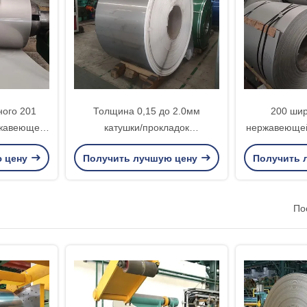
ного 201
Толщина 0,15 до 2.0мм
200 шир
ржавеющей
катушки/прокладок
нержавеющей
ркости
нержавеющей стали
утверждени
ю цену
Получить лучшую цену
Получить 
поверхности 201 финиша Но.3
до
По