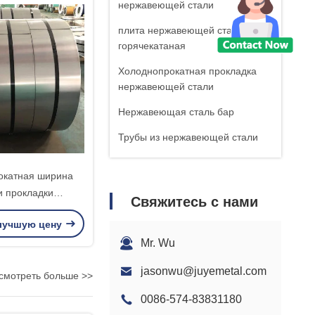
нержавеющей стали
плита нержавеющей стали
горячекатаная
Холоднопрокатная прокладка
нержавеющей стали
Нержавеющая сталь бар
Трубы из нержавеющей стали
покрашенные листы
окатная ширина
нержавеющей стали
и прокладки
Свяжитесь с нами
Автоматическая составная труба
й стали толщина
вытыхания
лучшую цену
мм 0,1 до 3.0мм
Mr. Wu
Катанка из нержавеющей стали
Покрашенная стальная катушка
jasonwu@juyemetal.com
смотреть больше >>
Лист толя нержавеющей стали
0086-574-83831180