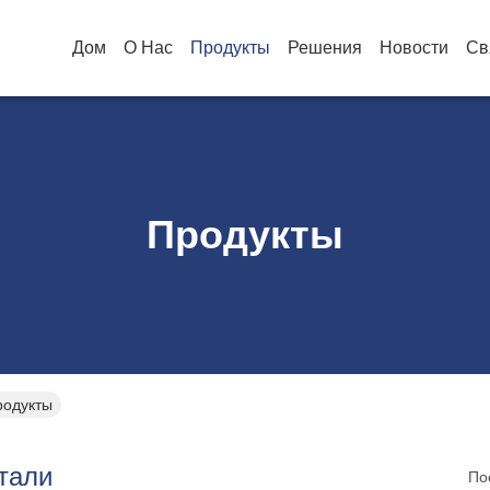
Дом
О Нас
Продукты
Решения
Новости
Св
Продукты
родукты
тали
По