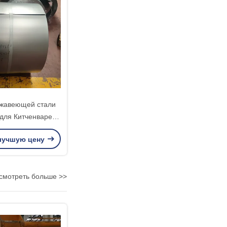
ржавеющей стали
для Китченваре/
Фамасеутикальс
лучшую цену
смотреть больше >>