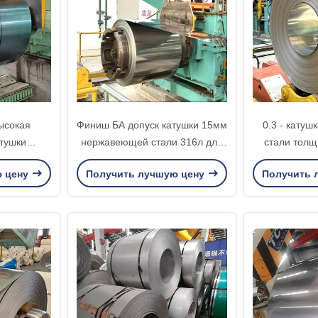
ысокая
Финиш БА допуск катушки 15мм
0.3 - кату
тушки
нержавеющей стали 316л для
стали толщ
стали
края мельницы
толщина 1
ю цену
Получить лучшую цену
Получить 
рип 316л
я