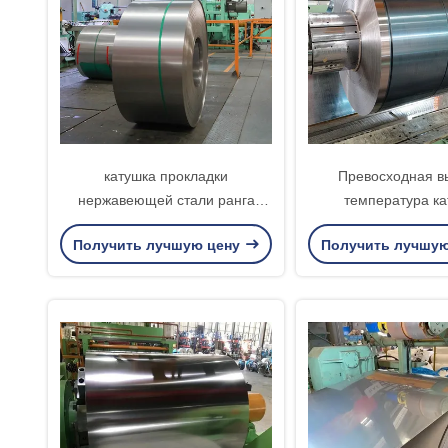
катушка прокладки
Превосходная в
нержавеющей стали ранга
температура ка
316Л, крен нержавеющей стали
нержавеющей 
Получить лучшую цену
Получить лучшу
утверждения ЭН АСТМ ДЖИС
устойчивости на к
устойчива