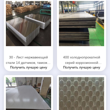
АСТМ ДЖИС стандартный
материала 439 ранга 430
30 - Лист нержавеющей
400 холоднопрокатной
стали 14 датчиков, таможня
серий коррозионной
Получить лучшую цену
Получить лучшую цену
отрезал плиту
устойчивости листа
нержавеющей стали 304
нержавеющей стали
хорошей