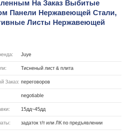
вленным На Заказ Выбитые
ом Панели Нержавеющей Стали,
тивные Листы Нержавеющей
енда:
Juye
ли:
Тисненый лист & плита
й Заказ:
переговоров
negotiable
вки:
15дд~45дд
аты:
задаток т/т или ЛК по предъявлении