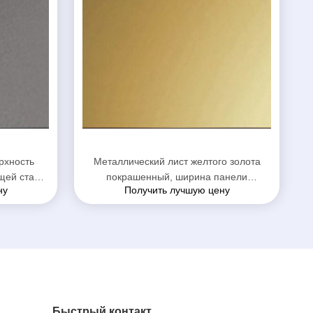
рхность
Металлический лист желтого золота
щей стали
покрашенный, ширина панели
ну
Получить лучшую цену
нержавеющей стали 600 до 1500мм
декоративные
Быстрый контакт