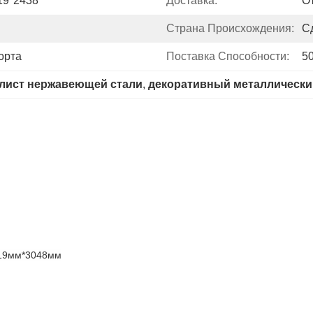
19*2438
Доставка:
О
Страна Происхождения:
С
орта
Поставка Способности:
5
 лист нержавеющей стали
, 
декоративный металлически
219мм*3048мм