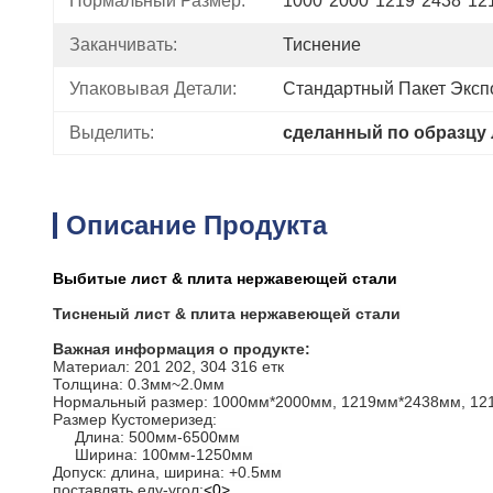
Нормальный Размер:
1000*2000*1219*2438*12
Заканчивать:
Тиснение
Упаковывая Детали:
Стандартный Пакет Эксп
Выделить:
сделанный по образцу
Описание Продукта
Выбитые лист & плита нержавеющей стали
Тисненый лист & плита нержавеющей стали
Важная информация о продукте:
Материал: 201 202, 304 316 етк
Толщина: 0.3мм~2.0мм
Нормальный размер: 1000мм*2000мм, 1219мм*2438мм, 1
Размер Кустомеризед:
Длина: 500мм-6500мм
Ширина: 100мм-1250мм
Допуск: длина, ширина: +0.5мм
поставлять еду-угол:
<0>