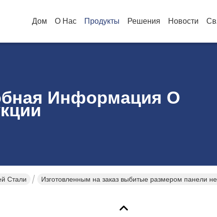
Дом
О Нас
Продукты
Решения
Новости
Св
бная Информация О
кции
й Стали
Изготовленным на заказ выбитые размером панели н
стали