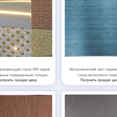
ержавеющей стали 300 серий
Металлический лист нерж
ивные покрашенные толщина
стали волосяного покр
олучить лучшую цену
Получить лучшую це
0.3мм до 200мм
поверхностный декоративны
0.4мм до 1.5мм