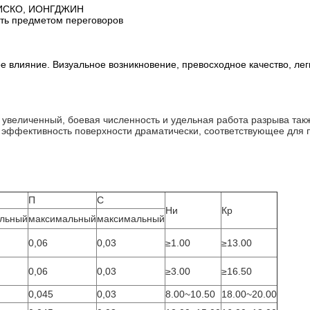
ЛИСКО, ИОНГДЖИН
ыть предметом переговоров
е влияние. Визуальное возникновение, превосходное качество, легк
т увеличенный, боевая численность и удельная работа разрыва т
ффективность поверхности драматически, соответствующее для 
П
С
Ни
Кр
льный
максимальный
максимальный
0,06
0,03
≥1.00
≥13.00
0,06
0,03
≥3.00
≥16.50
0,045
0,03
8.00~10.50
18.00~20.00