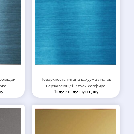
авеющей
Поверхность титана вакуума листов
ова
нержавеющей стали сапфира
ну
Получить лучшую цену
й толщина
покрашенная синью