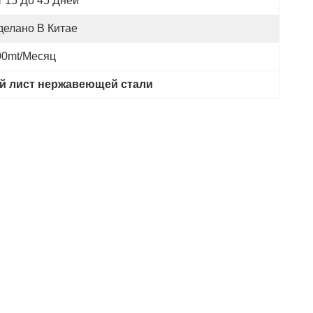
т 15 До 45 Дней
делано В Китае
00mt/месяц
й лист нержавеющей стали