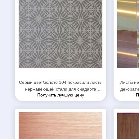
Серый цвет/золото 304 покрасили листы
Листы н
нержавеющей стали для снадарта
декорат
Получить лучшую цену
П
Международной организации
стандартизации Коокваре