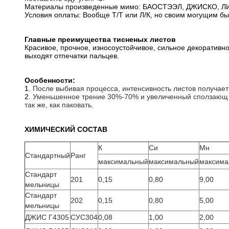
Материалы произведенные мимо: БАОСТЭЭЛ, ДЖИСКО, 
Условия оплаты: Вообще Т/Т или Л/К, но своим могущим б
Главные преимущества тисненых листов
Красивое, прочное, износоустойчивое, сильное декоративно
выходят отпечатки пальцев.
Особенности:
1.
После выбивая процесса, интенсивность листов получае
2.
Уменьшенное трение 30%-70% и увеличенный сползающ э
так же, как паковать.
ХИМИЧЕСКИЙ СОСТАВ
К
Си
Мн
Стандартный
Ранг
максимальный
максимальный
максима
Стандарт
201
0,15
0,80
9,00
мельницы
Стандарт
202
0,15
0,80
5,00
мельницы
ДЖИС Г4305
СУС304
0,08
1,00
2,00