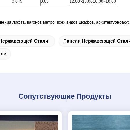
0,045
0,03
12.00~15.00
16.00~18.00
ения лифта, вагонов метро, всех видов шкафов, архитектурноакус
 Нержавеющей Стали
Панели Нержавеющей Стал
али
Сопутствующие Продукты