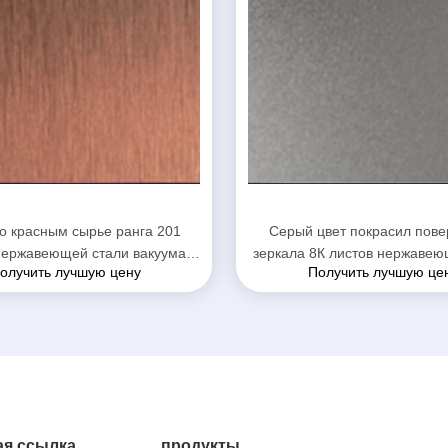
о красным сырье ранга 201
Серый цвет покрасил пове
нержавеющей стали вакуума
зеркала 8К листов нержавею
олучить лучшую цену
Получить лучшую це
рашенное ГЕКТОЛИТРОМ
Титанюм покрывая
я ссылка
продукты