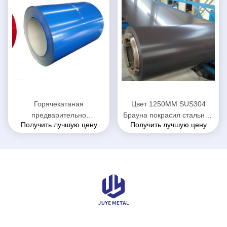
Горячекатаная
Цвет 1250MM SUS304
предварительно
Брауна покрасил стальную
Получить лучшую цену
Получить лучшую цену
окрашенная стальная
катушку
катушка 304 из
нержавеющей стали