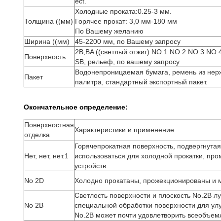
ect.
Холодные проката:0.25-3 мм.
Толщина ((мм)
Горячее прокат: 3,0 мм-180 мм
По Вашему желанию
Ширина ((мм)
45-2200 мм, по Вашему запросу
2B,BA ((светлый отжиг) NO.1 NO.2 NO.3 NO.4,
Поверхность
SB, рельеф, по вашему запросу
Водонепроницаемая бумага, ремень из нер
Пакет
палитра, стандартный экспортный пакет.
Окончательное определение:
Поверхностная
Характеристики и применение
отделка
Горячепрокатная поверхность, подвергнута
Нет, нет, нет.1
использоваться для холодной прокатки, пр
устройств.
No 2D
Холодно прокатаны, прожекционированы и 
Светлость поверхности и плоскость No.2B л
No 2B
специальной обработки поверхности для ул
No.2B может почти удовлетворить всеобъе