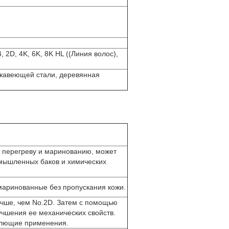
 2D, 4K, 6K, 8K HL ((Линия волос),
жавеющей стали, деревянная
я перегреву и маринованию, может
омышленных баков и химических
маринованные без пропускания кожи.
учше, чем No.2D. Затем с помощью
учшения ее механических свойств.
млющие применения.