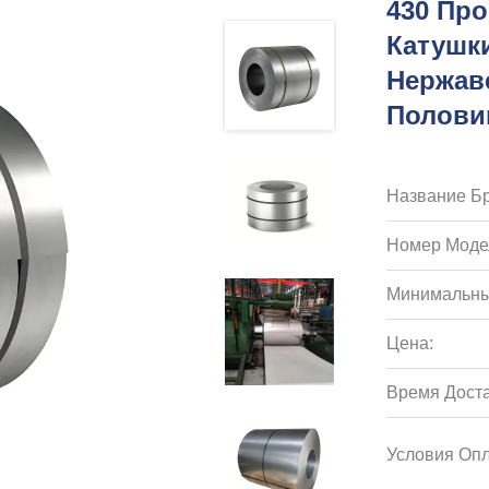
430 Пр
Катушк
Нержав
Полови
Название Бр
Номер Моде
Минимальны
Цена:
Время Доста
Условия Опл