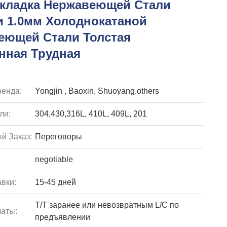
окладка Нержавеющей Стали
и 1.0мм Холоднокатаной
еющей Стали Толстая
нная Трудная
енда:
Yongjin , Baoxin, Shuoyang,others
ли:
304,430,316L, 410L, 409L, 201
й Заказ:
Переговоры
negotiable
вки:
15-45 дней
T/T заранее или невозвратным L/C по
аты:
предъявлении