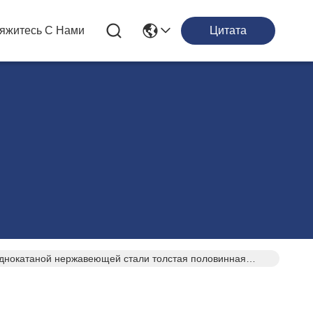
яжитесь С Нами
Цитата
однокатаной нержавеющей стали толстая половинная