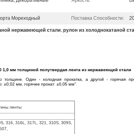
хника, Декоративные 
Яркость:
В
порта Мореходный
Поставка Способности:
2
таной нержавеющей стали
, 
рулон из холоднокатаной ста
0 1,0 мм толщиной полутвердая лента из нержавеющей стали
о толщине. Один - холодная прокатка, а другой - горячая пр
 ±0,02 мм, горячее прокат: ±0,05 мм".
тины ленты
0S, 316, 316L, 317L, 321, 310S, 309S,
507,