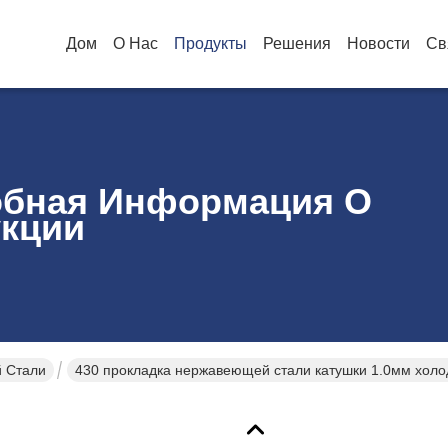
Дом
О Нас
Продукты
Решения
Новости
Св
бная Информация О
кции
 Стали
430 прокладка нержавеющей стали катушки 1.0мм хол
трудная