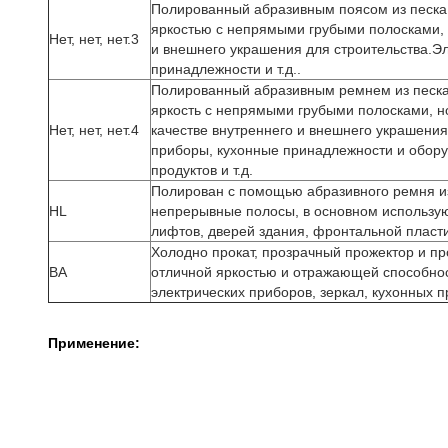
Полированный абразивным поясом из песка
яркостью с непрямыми грубыми полосками, и
Нет, нет, нет.3
и внешнего украшения для строительства.Э
принадлежности и т.д..
Полированный абразивным ремнем из песка
яркость с непрямыми грубыми полосками, но
Нет, нет, нет.4
качестве внутреннего и внешнего украшения
приборы, кухонные принадлежности и обор
продуктов и т.д.
Полирован с помощью абразивного ремня из
HL
непрерывные полосы, в основном использую
лифтов, дверей здания, фронтальной пласти
Холодно прокат, прозрачный прожектор и про
BA
отличной яркостью и отражающей способност
электрических приборов, зеркал, кухонных п
Применение: