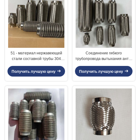
51 - материал нержавеющей
Соединение гибкого
стали составной трубы 304
трубопровода вытыхания анти-
вытыхания общей длины
корозии всеобщее, гибкая
356мм автоматический
автоматическая выхлопная
Получить лучшую цену
Получить лучшую цену
труба 321 309С