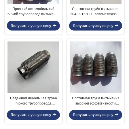
Прочный автомобильный
Составная труба вытыхания
гибкий трубопровод вытыхания
304Л/316Л СС автоматическая
с внутренними алюминием/
диаметр 38мм до 76мм
нержавеющей сталью оплетки
внутренний
Получить лучшую цену
Получить лучшую цену
Надежная небольшая труба
Составная труба вытыхания
гибкого трубопровода
высокой эффективности
вытыхания двигателя,
автоматическая длина 51мм до
выхлопная труба автомобиля
356мм общая
Получить лучшую цену
Получить лучшую цену
ИД 38 до 76мм гибкая