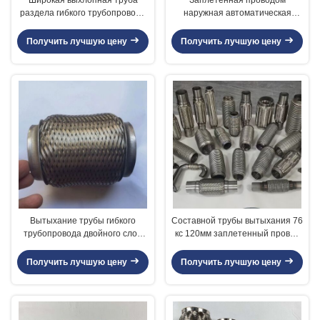
раздела гибкого трубопровода
наружная автоматическая
пользы, труба Флекси
составная труба вытыхания
вытыхания материала СС202
для средних высоких
Получить лучшую цену
Получить лучшую цену
всеобщая
ориентированных автомобилей
Вытыхание трубы гибкого
Составной трубы вытыхания 76
трубопровода двойного слоя
кс 120мм заплетенный провод
всеобщее, замена трубы
автоматической
Флекси вытыхания 51 кс 70мм
высокопрочный наружный
Получить лучшую цену
Получить лучшую цену