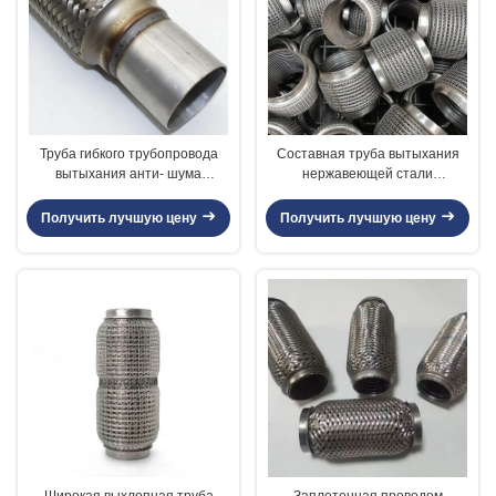
Труба гибкого трубопровода
Составная труба вытыхания
вытыхания анти- шума
нержавеющей стали
нержавеющая, прочная гибкая
автоматическая размер 51 кс
автомобильная выхлопная
186мм диаметр 38 до 76мм
Получить лучшую цену
Получить лучшую цену
труба
внутренний
Широкая выхлопная труба
Заплетенная проводом