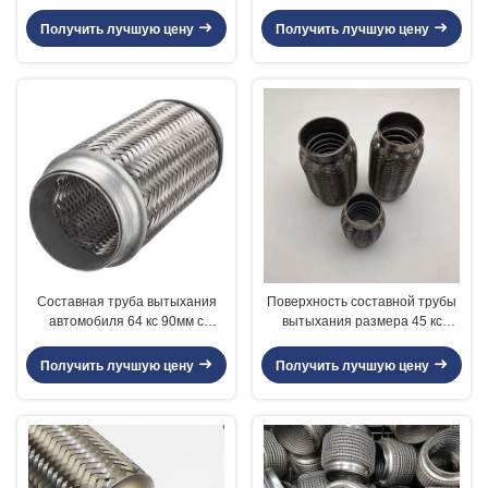
нержавеющее, сталь 304 труба
расширением ниппели диаметр
гибкого трубопровода
60 кс 80мм
Получить лучшую цену
Получить лучшую цену
вытыхания 8 дюймов
Составная труба вытыхания
Поверхность составной трубы
автомобиля 64 кс 90мм с
вытыхания размера 45 кс
блокировкой 444 + материал
200мм автоматическим
409Л
заплетенная проводом
Получить лучшую цену
Получить лучшую цену
зацепленная наружная