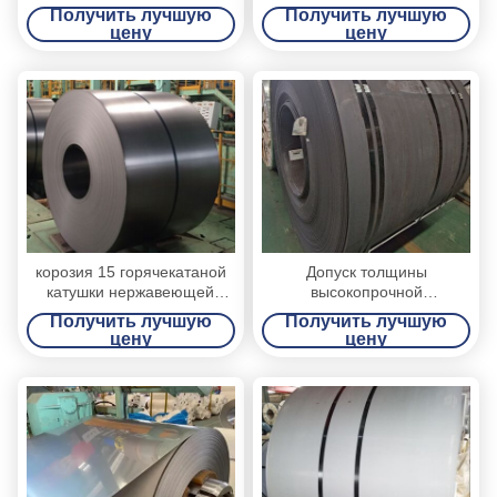
316Л финиш толщины НО.1
нержавеющей стали ранга
Получить лучшую
Получить лучшую
3 до 12мм
420 горячекатаная
цену
цену
корозия 15 горячекатаной
Допуск толщины
катушки нержавеющей
высокопрочной
стали 409Л анти- - вес
горячекатаной катушки
Получить лучшую
Получить лучшую
катушки 25Т
нержавеющей стали 201
цену
цену
изготовленный на заказ