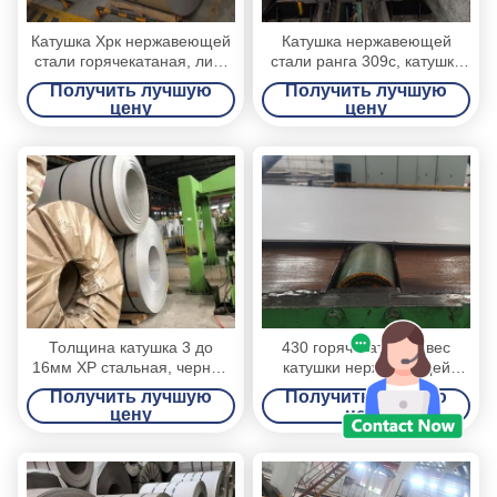
Катушка Хрк нержавеющей
Катушка нержавеющей
стали горячекатаная, лист
стали ранга 309с, катушка
ИД катушки 610мм стальной
нержавеющей стали края
Получить лучшую
Получить лучшую
в катушке
мельницы горячекатаная
цену
цену
Толщина катушка 3 до
430 горячекатаный вес
16мм ХР стальная, черная
катушки нержавеющей
поверхностная
стали толщина 15 3 до
Получить лучшую
Получить лучшую
горячекатаная катушка
12мм - 25МТ
цену
цену
стального листа