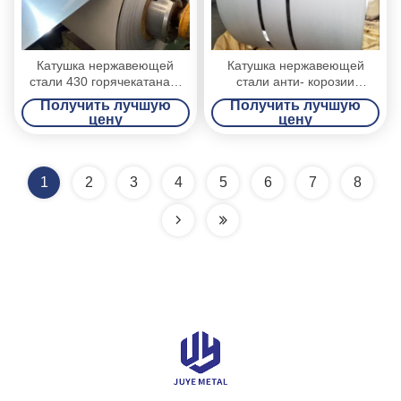
Катушка нержавеющей
Катушка нержавеющей
стали 430 горячекатаная,
стали анти- корозии
крен металлического листа
горячекатаная для изделий
Получить лучшую
Получить лучшую
нержавеющей стали
автомобиля/домочадца
цену
цену
финиша Но.1
1
2
3
4
5
6
7
8