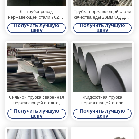
6 - трубопровод
Трубка нержавеющей стали
нержавеющей стали 762мм
качества еды 28мм ОД ДИН
ОД безшовный, труба Сс
11850, 316Л качество еды
Получить лучшую
Получить лучшую
анти- корозии безшовная
СС пускает по трубам
цену
цену
Сильной трубка сваренная
Жидкостная трубка
нержавеющей сталью,
нержавеющей стали
трубка нержавеющей стали
большого диаметра
Получить лучшую
Получить лучшую
ДЖИС Г3459 стандартная
доставки диаметр Номинал
цену
цену
большая
350мм до 700мм