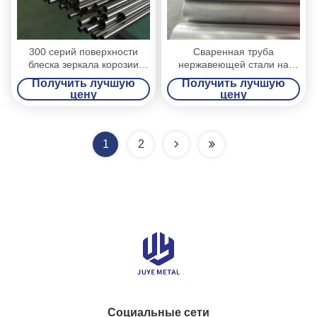
300 серий поверхности
Сваренная труба
блеска зеркала корозии
нержавеющей стали на
трубы нержавеющей стали
труба ранга гигиены
Получить лучшую
Получить лучшую
анти-
питания длина 4м/6м
цену
цену
1
2
Социальные сети