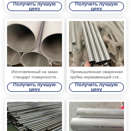
механических структуры/
для конденсатора/
Получить лучшую
Получить лучшую
здания
теплообменного аппарата
цену
цену
Изготовленный на заказ
Промышленная сваренная
стандарт поверхности
трубка нержавеющей стали
ДЖИС Г3459 трубы
круглая диаметр Номинал
Получить лучшую
Получить лучшую
нержавеющей стали длины
6мм до 300мм
цену
цену
ровный чувствительный