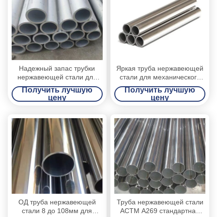
Надежный запас трубки
Яркая труба нержавеющей
нержавеющей стали для
стали для механического
инженерства/
украшения структуры/
Получить лучшую
Получить лучшую
нефтехимической
здания
цену
цену
промышленности нечистот
ОД труба нержавеющей
Труба нержавеющей стали
стали 8 до 108мм для
АСТМ А269 стандартная