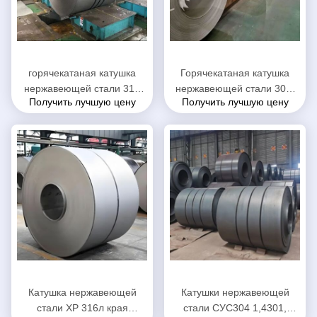
горячекатаная катушка
Горячекатаная катушка
нержавеющей стали 316
нержавеющей стали 304,
Получить лучшую цену
Получить лучшую цену
316Л финиш толщины
катушка нержавеющей
НО.1 3 до 12мм
стали края 304 мельницы
Катушка нержавеющей
Катушки нержавеющей
стали ХР 316л края
стали СУС304 1,4301,