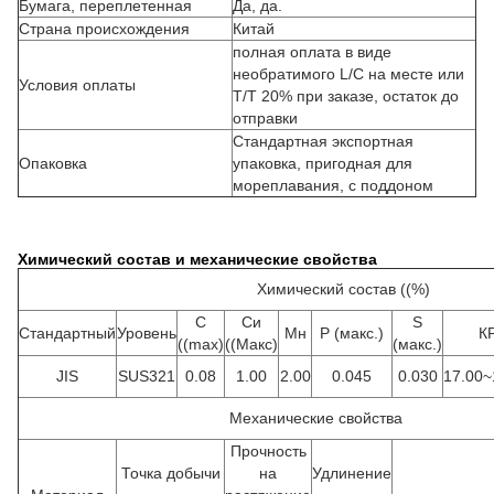
Бумага, переплетенная
Да, да.
Страна происхождения
Китай
полная оплата в виде
необратимого L/C на месте или
Условия оплаты
T/T 20% при заказе, остаток до
отправки
Стандартная экспортная
Опаковка
упаковка, пригодная для
мореплавания, с поддоном
Химический состав и механические свойства
Химический состав ((%)
C
Си
S
Стандартный
Уровень
Мн
P (макс.)
К
((max)
((Макс)
(макс.)
JIS
SUS321
0.08
1.00
2.00
0.045
0.030
17.00~
Механические свойства
Прочность
Точка добычи
на
Удлинение