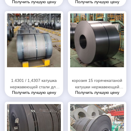
Получить лучшую цену
Получить лучшую цену
мельницы финиш ширины
катушка 2,68 до 12мм
Но.1 1030 до 1550мм
толстая свернутая
стальная
1.4301 / 1,4307 катушка
корозия 15 горячекатаной
нержавеющей стали для
катушки нержавеющей
Получить лучшую цену
Получить лучшую цену
химиката/нефтяной
стали 409Л анти- - вес
промышленности
катушки 25Т