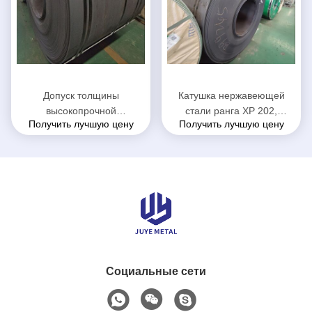
Допуск толщины
Катушка нержавеющей
высокопрочной
стали ранга ХР 202,
Получить лучшую цену
Получить лучшую цену
горячекатаной катушки
основная катушка листа
нержавеющей стали 201
нержавеющей стали ранга
изготовленный на заказ
Социальные сети