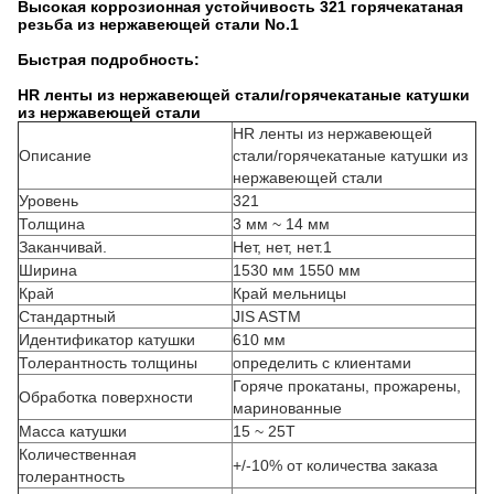
Высокая коррозионная устойчивость 321 горячекатаная
резьба из нержавеющей стали No.1
Быстрая подробность:
HR ленты из нержавеющей стали/горячекатаные катушки
из нержавеющей стали
HR ленты из нержавеющей
Описание
стали/горячекатаные катушки из
нержавеющей стали
Уровень
321
Толщина
3 мм ~ 14 мм
Заканчивай.
Нет, нет, нет.1
Ширина
1530 мм 1550 мм
Край
Край мельницы
Стандартный
JIS ASTM
Идентификатор катушки
610 мм
Толерантность толщины
определить с клиентами
Горяче прокатаны, прожарены,
Обработка поверхности
маринованные
Масса катушки
15 ~ 25Т
Количественная
+/-10% от количества заказа
толерантность