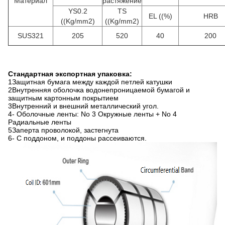
Материал
растяжение
YS0.2
TS
EL ((%)
HRB
((Kg/mm2)
((Kg/mm2)
SUS321
205
520
40
200
Стандартная экспортная упаковка:
1Защитная бумага между каждой петлей катушки
2Внутренняя оболочка водонепроницаемой бумагой и
защитным картонным покрытием
3Внутренний и внешний металлический угол.
4- Оболочные ленты: No 3 Окружные ленты + No 4
Радиальные ленты
5Заперта проволокой, застегнута
6- С поддоном, и поддоны рассеиваются.