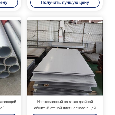
цену
Получить лучшую цену
ржавеющей
Изготовленный на заказ двойной
а/
обшитый стеной лист нержавеющей
енности
стали Сус 316 горячекатаный