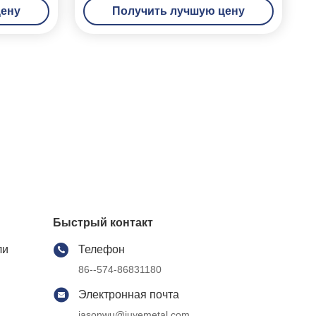
цену
Получить лучшую цену
Быстрый контакт
ли
Телефон
86--574-86831180
Электронная почта
jasonwu@juyemetal.com