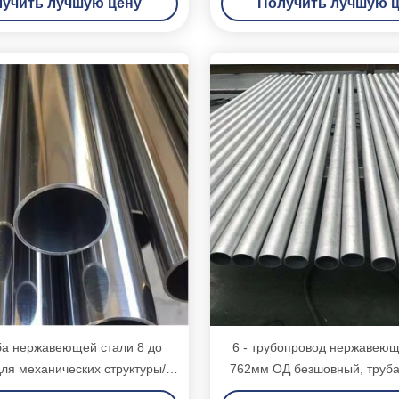
учить лучшую цену
Получить лучшую 
ба нержавеющей стали 8 до
6 - трубопровод нержавеющ
ля механических структуры/
762мм ОД безшовный, труба
здания
корозии безшовная