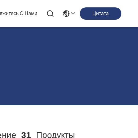
яжитесь С Нами
Цитата
ение
31
Продукты