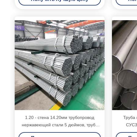
стандартная большая
1.20 - стена 14.20мм трубопровод
Труба
нержавеющей стали 5 дюймов, труба
СУС3
Дурабле 321 нержавеющая
318.