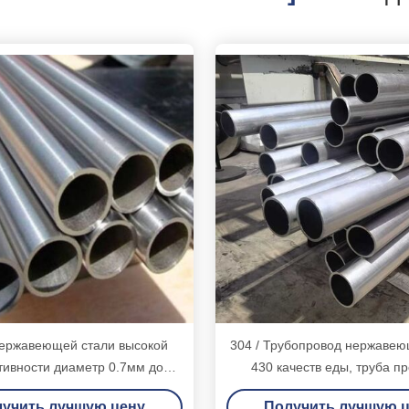
нержавеющей стали высокой
304 / Трубопровод нержавею
ивности диаметр 0.7мм до
430 качеств еды, труба п
0мм наружный бортовой
качества еды нержаве
учить лучшую цену
Получить лучшую 