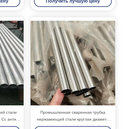
цену
Получить лучшую цену
дюймов
ей стали
Промышленная сваренная трубка
 Сс анти-
нержавеющей стали круглая диаметр
Номинал 6мм до 300мм