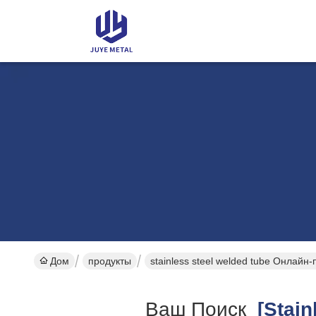
Дом
продукты
stainless steel welded tube Онлайн
Ваш Поиск
[stainl