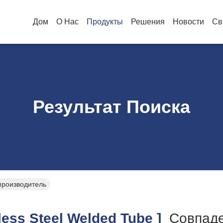
Дом
О Нас
Продукты
Решения
Новости
Св
Результат Поиска
-производитель
ess Steel Welded Tube ]
Совпад