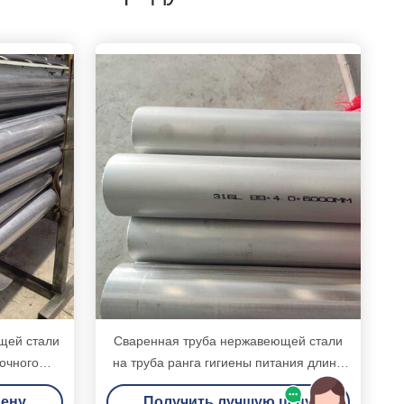
щей стали
Сваренная труба нержавеющей стали
рочного
на труба ранга гигиены питания длина
ющая
4м/6м
цену
Получить лучшую цену