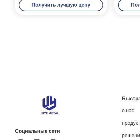
Получить лучшую цену
Пол
чувствительный
Быстра
о нас
продук
Социальные сети
решени