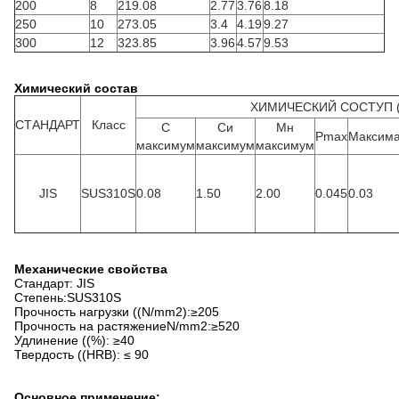
200
8
219.08
2.77
3.76
8.18
250
10
273.05
3.4
4.19
9.27
300
12
323.85
3.96
4.57
9.53
Химический состав
ХИМИЧЕСКИЙ СОСТУП (
СТАНДАРТ
Класс
C
Си
Мн
Pmax
Максим
максимум
максимум
максимум
JIS
SUS310S
0.08
1.50
2.00
0.045
0.03
Механические свойства
Стандарт: JIS
Степень:SUS310S
Прочность нагрузки ((N/mm2):≥205
Прочность на растяжениеN/mm2:≥520
Удлинение ((%): ≥40
Твердость ((HRB): ≤ 90
Основное применение: