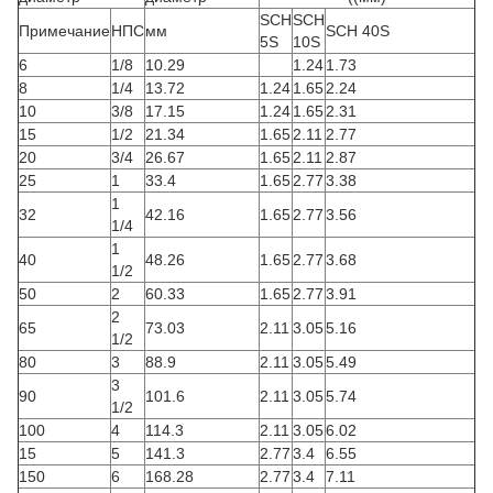
SCH
SCH
Примечание
НПС
мм
SCH 40S
5S
10S
6
1/8
10.29
1.24
1.73
8
1/4
13.72
1.24
1.65
2.24
10
3/8
17.15
1.24
1.65
2.31
15
1/2
21.34
1.65
2.11
2.77
20
3/4
26.67
1.65
2.11
2.87
25
1
33.4
1.65
2.77
3.38
1
32
42.16
1.65
2.77
3.56
1/4
1
40
48.26
1.65
2.77
3.68
1/2
50
2
60.33
1.65
2.77
3.91
2
65
73.03
2.11
3.05
5.16
1/2
80
3
88.9
2.11
3.05
5.49
3
90
101.6
2.11
3.05
5.74
1/2
100
4
114.3
2.11
3.05
6.02
15
5
141.3
2.77
3.4
6.55
150
6
168.28
2.77
3.4
7.11