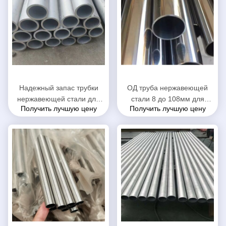
Надежный запас трубки
ОД труба нержавеющей
нержавеющей стали для
стали 8 до 108мм для
Получить лучшую цену
Получить лучшую цену
инженерства/
механических структуры/
нефтехимической
здания
промышленности нечистот