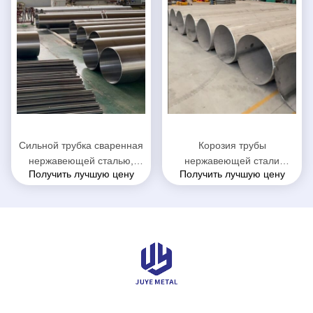
Сильной трубка сваренная
Корозия трубы
нержавеющей сталью,
нержавеющей стали
Получить лучшую цену
Получить лучшую цену
трубка нержавеющей стали
большого диаметра
ДЖИС Г3459 стандартная
хорошие/сопротивление
большая
жары