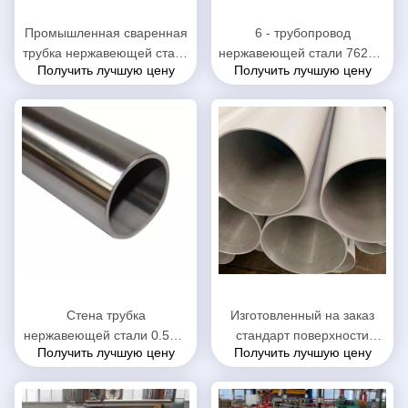
Промышленная сваренная
6 - трубопровод
трубка нержавеющей стали
нержавеющей стали 762мм
Получить лучшую цену
Получить лучшую цену
круглая диаметр Номинал
ОД безшовный, труба Сс
6мм до 300мм
анти- корозии безшовная
Стена трубка
Изготовленный на заказ
нержавеющей стали 0.5мм
стандарт поверхности
Получить лучшую цену
Получить лучшую цену
до 10мм, отполированный
ДЖИС Г3459 трубы
трубопровод нержавеющей
нержавеющей стали длины
стали 6 дюймов
ровный чувствительный