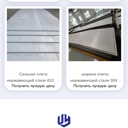
промышленного
нержавеющей стали
оборудования
высокой эффективности
горячекатаная
Сильная плита
ширина плиты
нержавеющей стали 410 на
нержавеющей стали 304Л
Получить лучшую цену
Получить лучшую цену
судоходство толщина
горячекатаная финиш
2.5мм до 12мм
финиша Но.1 3,0 до 30мм