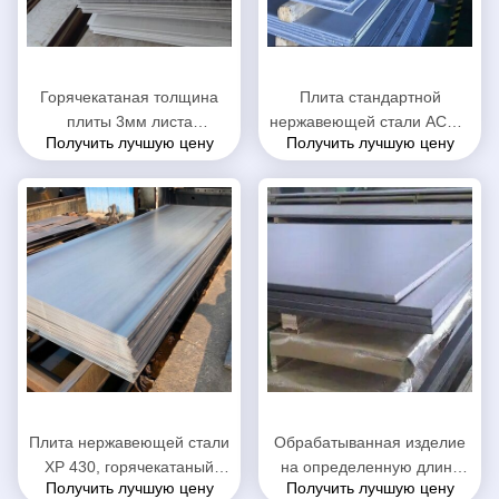
Горячекатаная толщина
Плита стандартной
плиты 3мм листа
нержавеющей стали АСМЭ
Получить лучшую цену
Получить лучшую цену
нержавеющей стали вверх
горячекатаная толщина
опционная
3.0мм до 100мм
Плита нержавеющей стали
Обрабатыванная изделие
ХР 430, горячекатаный
на определенную длину
Получить лучшую цену
Получить лучшую цену
металлический лист для
таможня плиты