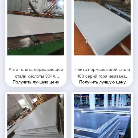
Анти- плита нержавеющей
Плита нержавеющей стали
стали кислоты 904л,
400 серий горячекатаная
Получить лучшую цену
Получить лучшую цену
стальная пластина СС для
толщина 0.1мм до 150мм
сосуда под давлением