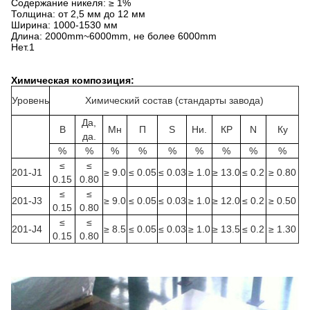
Содержание никеля: ≥ 1%
Толщина: от 2,5 мм до 12 мм
Ширина: 1000-1530 мм
Длина: 2000mm~6000mm, не более 6000mm
Нет.1
Химическая композиция:
Уровень
Химический состав (стандарты завода)
Да,
В
Мн
П
S
Ни.
КР
N
Ку
да.
%
%
%
%
%
%
%
%
%
≤
≤
201-J1
≥ 9.0
≤ 0.05
≤ 0.03
≥ 1.0
≥ 13.0
≤ 0.2
≥ 0.80
0.15
0.80
≤
≤
201-J3
≥ 9.0
≤ 0.05
≤ 0.03
≥ 1.0
≥ 12.0
≤ 0.2
≥ 0.50
0.15
0.80
≤
≤
201-J4
≥ 8.5
≤ 0.05
≤ 0.03
≥ 1.0
≥ 13.5
≤ 0.2
≥ 1.30
0.15
0.80