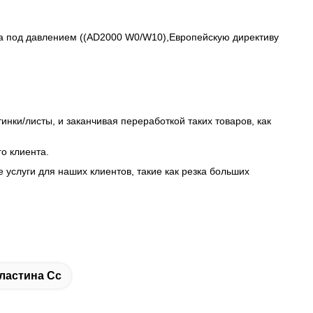
а под давлением ((AD2000 W0/W10),Европейскую директиву
нки/листы, и заканчивая переработкой таких товаров, как
о клиента.
услуги для наших клиентов, такие как резка больших
ластина Сс