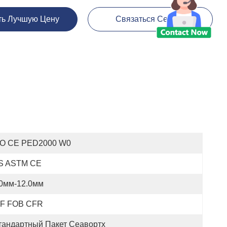
ть Лучшую Цену
Связаться Сейчас
SO CE PED2000 W0
IS ASTM CE
.0мм-12.0мм
IF FOB CFR
тандартный Пакет Сеавортх