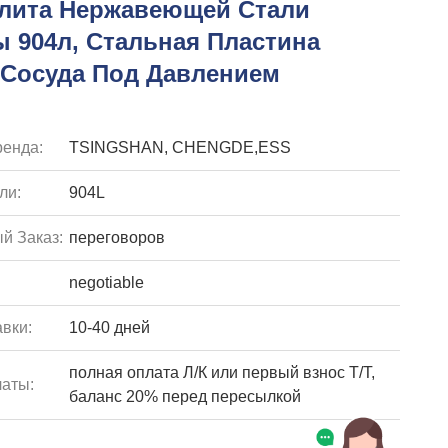
Плита Нержавеющей Стали
 904л, Стальная Пластина
 Сосуда Под Давлением
енда:
TSINGSHAN, CHENGDE,ESS
ли:
904L
й Заказ:
переговоров
negotiable
вки:
10-40 дней
полная оплата Л/К или первый взнос Т/Т,
аты:
баланс 20% перед пересылкой