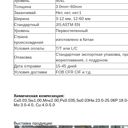
Уровень
904L
Толщина
3.0mm~60mm
Заканчивай.
Нет, нет, нет.1
Ширина
3-12 мм, 12-60 мм
Стандартный
JIS ASTM EN
Уровень
Первостепенный
Страна
изготовлено в Китае
происхождения
Условия оплаты
T/T или L/C
Стандартная экспортная упаковка, пр
Опаковка
мореплавания, с поддоном
Дата отправки
15-45 дней
Условия доставки
FOB CFR CIF и т.д.
Химическая композиция:
C≤0.03,Si≤1,00,Mn≤2.00,P≤0.035,S≤0.03Ни:23.0-25.0КР:18.0-
Мо:3.0-4.0, Cu:4.0-5.0
Выставка продукции: