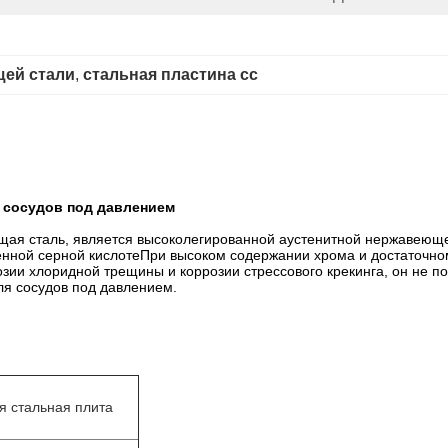
щей стали
, 
стальная пластина сс
я сосудов под давлением
щая сталь, является высоколегированной аустенитной нержавеющей
енной серной кислотеПри высоком содержании хрома и достаточн
розии хлоридной трещины и коррозии стрессового крекинга, он не
ля сосудов под давлением.
я стальная плита