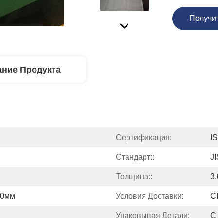
Получи
ние Продукта
Сертификация:
I
Стандарт::
J
Толщина::
3
00мм
Условия Доставки:
C
Упаковывая Детали:
С