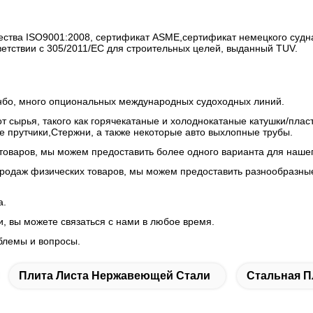
ства ISO9001:2008, сертификат ASME,сертификат немецкого судн
ветствии с 305/2011/ЕС для строительных целей, выданный TUV.
инбо, много опциональных международных судоходных линий.
 сырья, такого как горячекатаные и холоднокатаные катушки/пласти
е прутчики,Стержни, а также некоторые авто выхлопные трубы.
товаров, мы можем предоставить более одного варианта для нашег
родаж физических товаров, мы можем предоставить разнообразные 
а.
, вы можете связаться с нами в любое время.
облемы и вопросы.
Плита Листа Нержавеющей Стали
Стальная П