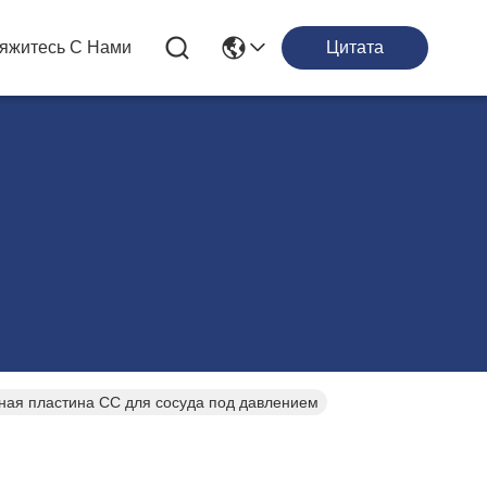
яжитесь С Нами
Цитата
ьная пластина СС для сосуда под давлением