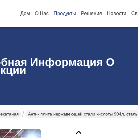
Дом
О Нас
Продукты
Решения
Новости
Св
бная Информация О
кции
екатаная
Анти- плита нержавеющей стали кислоты 904л, стал