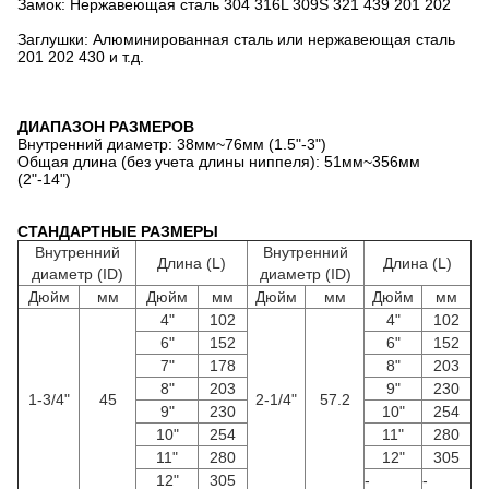
Замок: Нержавеющая сталь 304 316L 309S 321 439 201 202
Заглушки: Алюминированная сталь или нержавеющая сталь
201 202 430 и т.д.
ДИАПАЗОН РАЗМЕРОВ
Внутренний диаметр: 38мм~76мм (1.5"-3")
Общая длина (без учета длины ниппеля): 51мм~356мм
(2"-14")
СТАНДАРТНЫЕ РАЗМЕРЫ
Внутренний
Внутренний
Длина (L)
Длина (L)
диаметр (ID)
диаметр (ID)
Дюйм
мм
Дюйм
мм
Дюйм
мм
Дюйм
мм
4"
102
4"
102
6"
152
6"
152
7"
178
8"
203
8"
203
9"
230
1-3/4"
45
2-1/4"
57.2
9"
230
10"
254
10"
254
11"
280
11"
280
12"
305
12"
305
-
-