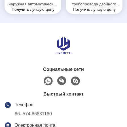
наружная автоматическая
трубопровода двойного
Получить лучшую цену
Получить лучшую цену
составная труба вытыхания
слоя всеобщее, замена
для средних высоких
трубы Флекси вытыхания
ориентированных
51 кс 70мм
автомобилей
Социальные сети
Быстрый контакт
Телефон
86--574-86831180
Электронная почта