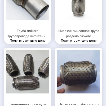
Труба гибкого
Широкая выхлопная труба
трубопровода вытыхания
раздела гибкого
Получить лучшую цену
Получить лучшую цену
анти- шума нержавеющая,
трубопровода пользы,
прочная гибкая
труба Флекси вытыхания
автомобильная выхлопная
материала СС202
труба
всеобщая
Заплетенная проводом
Вытыхание трубы гибкого