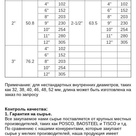
4"
102
4"
102
6"
152
6"
152
8"
203
8"
203
2"
50.8
9"
230
2-1/2"
63.5
9"
230
10"
254
10"
254
11"
280
11"
280
12"
305
12"
305
4"
102
6"
152
3"
76.2
8"
203
10"
254
12"
305
Примечание: для нестандартных внутренних диаметров, таких
как 32, 38, 40, 46, 48, 52 мм, длина может быть изготовлена на
заказ по запросу
Контроль качества:
1. Гарантия на сырье.
Все закупаемое нами сырье поставляется от крупных местных
производителей, таких как POSCO, BAOSTEEL и TISCO и т.д.
По сравнению с нашими конкурентами, которые закупают
сырье у мелких производителей, наша продукция имеет