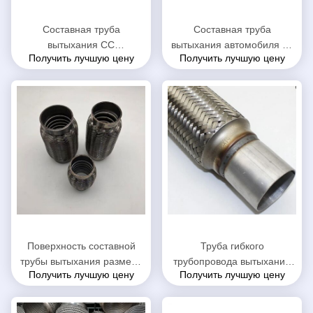
Составная труба
Составная труба
вытыхания СС
вытыхания автомобиля 64
Получить лучшую цену
Получить лучшую цену
автоматическая с
кс 90мм с блокировкой 444
расширением ниппели
+ материал 409Л
диаметр 60 кс 80мм
Поверхность составной
Труба гибкого
трубы вытыхания размера
трубопровода вытыхания
Получить лучшую цену
Получить лучшую цену
45 кс 200мм
анти- шума нержавеющая,
автоматическим
прочная гибкая
заплетенная проводом
автомобильная выхлопная