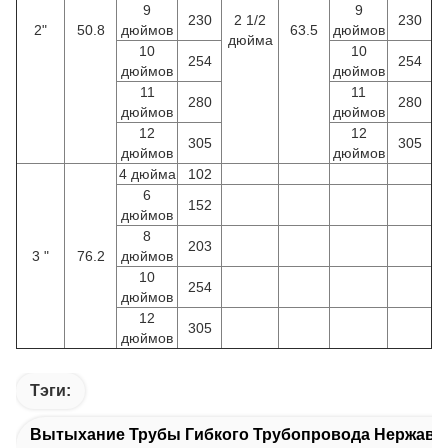
9
9
230
2 1/2
230
2"
50.8
дюймов
63.5
дюймов
дюйма
10
10
254
254
дюймов
дюймов
11
11
280
280
дюймов
дюймов
12
12
305
305
дюймов
дюймов
4 дюйма
102
6
152
дюймов
8
203
3 "
76.2
дюймов
10
254
дюймов
12
305
дюймов
Тэги:
Вытыхание Трубы Гибкого Трубопровода Нержав