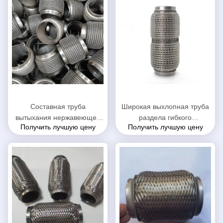
зацепленная наружная
труба
Составная труба
Широкая выхлопная труба
вытыхания нержавеющей
раздела гибкого
Получить лучшую цену
Получить лучшую цену
стали автоматическая
трубопровода пользы,
размер 51 кс 186мм
труба Флекси вытыхания
диаметр 38 до 76мм
материала СС202
внутренний
всеобщая