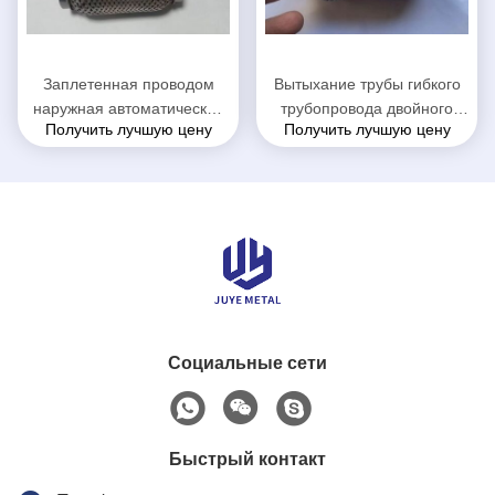
Заплетенная проводом
Вытыхание трубы гибкого
наружная автоматическая
трубопровода двойного
Получить лучшую цену
Получить лучшую цену
составная труба вытыхания
слоя всеобщее, замена
для средних высоких
трубы Флекси вытыхания
ориентированных
51 кс 70мм
автомобилей
Социальные сети
Быстрый контакт