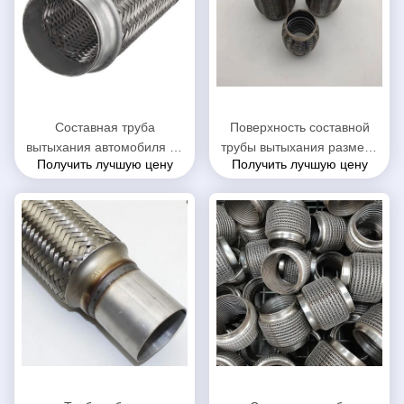
Составная труба
Поверхность составной
вытыхания автомобиля 64
трубы вытыхания размера
Получить лучшую цену
Получить лучшую цену
кс 90мм с блокировкой 444
45 кс 200мм
+ материал 409Л
автоматическим
заплетенная проводом
зацепленная наружная