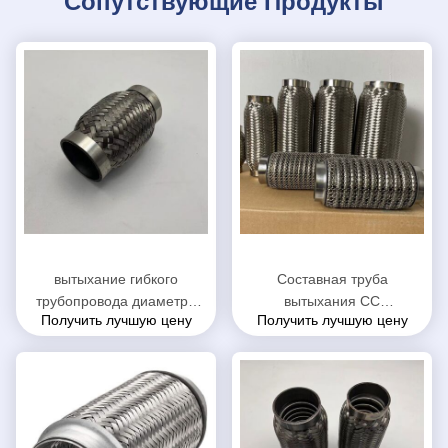
Сопутствующие Продукты
вытыхание гибкого
Составная труба
трубопровода диаметра
вытыхания СС
Получить лучшую цену
Получить лучшую цену
76мм нержавеющее, сталь
автоматическая с
304 труба гибкого
расширением ниппели
трубопровода вытыхания 8
диаметр 60 кс 80мм
дюймов