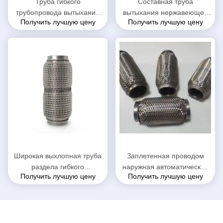
Труба гибкого
Составная труба
трубопровода вытыхания
вытыхания нержавеющей
Получить лучшую цену
Получить лучшую цену
анти- шума нержавеющая,
стали автоматическая
прочная гибкая
размер 51 кс 186мм
автомобильная выхлопная
диаметр 38 до 76мм
труба
внутренний
Широкая выхлопная труба
Заплетенная проводом
раздела гибкого
наружная автоматическая
Получить лучшую цену
Получить лучшую цену
трубопровода пользы,
составная труба вытыхания
труба Флекси вытыхания
для средних высоких
материала СС202
ориентированных
всеобщая
автомобилей