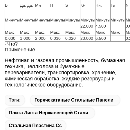
В
Да, да.
Мн
П
S
КР
Ни.
Ти
N
Минуты
Минуты
Минуты
Минуты
Минуты
Минуты
Минуты
Минуты
М
22.000
4.500
0.
Макс
Макс
Макс
Макс
Макс
Макс
Макс
Макс
М
0.030
1.000
2.000
0.030
0.020
23.000
6.500
0.
- Что?
Применение
Нефтяная и газовая промышленность, бумажная
техника, целлюлоза и бумажные
перевариватели, транспортировка, хранение,
химическая обработка, жидкие резервуары и
технологическое оборудование.
Тэги:
Горячекатаные Стальные Панели
Плита Листа Нержавеющей Стали
Стальная Пластина Сс