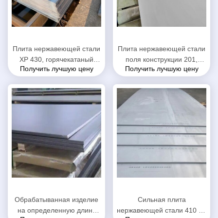
Плита нержавеющей стали
Плита нержавеющей стали
ХР 430, горячекатаный
поля конструкции 201,
Получить лучшую цену
Получить лучшую цену
металлический лист для
анти- лист нержавеющей
промышленного
стали кислоты 201
оборудования
Обрабатыванная изделие
Сильная плита
на определенную длину
нержавеющей стали 410 на