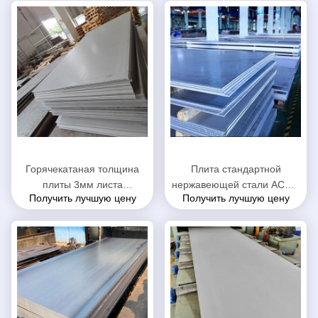
Горячекатаная толщина
Плита стандартной
плиты 3мм листа
нержавеющей стали АСМЭ
Получить лучшую цену
Получить лучшую цену
нержавеющей стали вверх
горячекатаная толщина
опционная
3.0мм до 100мм