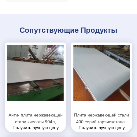
Сопутствующие Продукты
Анти- плита нержавеющей
Плита нержавеющей стали
стали кислоты 904л,
400 серий горячекатаная
Получить лучшую цену
Получить лучшую цену
стальная пластина СС для
толщина 0.1мм до 150мм
сосуда под давлением