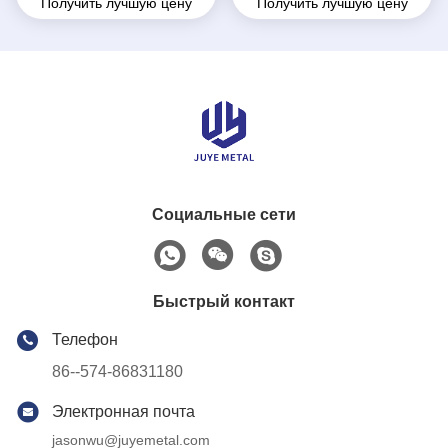
Получить лучшую цену
Получить лучшую цену
таможня плиты
судоходство толщина
нержавеющей стали
2.5мм до 12мм
высокой эффективности
горячекатаная
Социальные сети
Быстрый контакт
Телефон
86--574-86831180
Электронная почта
jasonwu@juyemetal.com